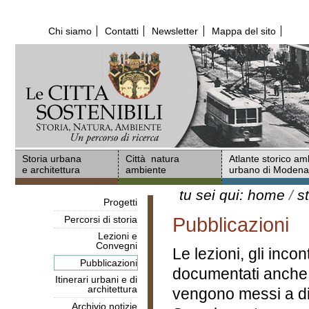
Salta
ai
Chi siamo
Contatti
Newsletter
Mappa del sito
contenuti.
|
Salta
alla
navigazione
Storia urbana
Città natura
Atlante storico am
e architettura
ambiente
urbano di Moden
tu sei qui:
home
/
s
Progetti
Percorsi di storia
Pubblicazioni
Lezioni e
Convegni
Le lezioni, gli incon
Pubblicazioni
documentati anche 
Itinerari urbani e di
architettura
vengono messi a dis
Archivio notizie