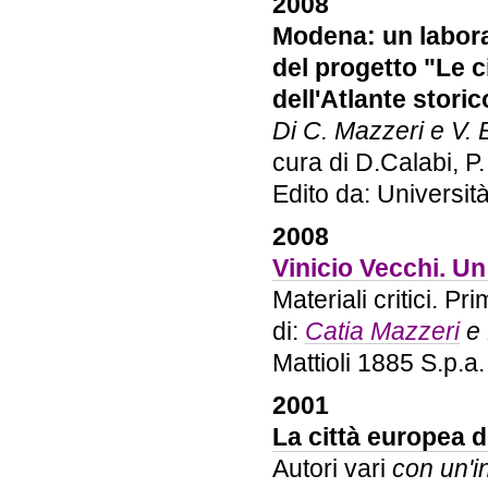
2008
Modena: un laborat
del progetto "Le ci
dell'Atlante stor
Di C. Mazzeri e V. B
cura di D.Calabi, P.
Edito da: Univers
2008
Vinicio Vecchi. Un 
Materiali critici. P
di:
Catia Mazzeri
e 
Mattioli 1885 S.p.a
2001
La città europea d
Autori vari
con un'i