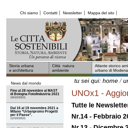
Salta
ai
Chi siamo
Contatti
Newsletter
Mappa del sito
contenuti.
|
Salta
alla
navigazione
Storia urbana
Città natura
Atlante storico am
e architettura
ambiente
urbano di Moden
tu sei qui:
home
/
u
News dal mondo
Fino al 28 novembre al MAST
UNOx1 - Aggior
di Bologna Foto/Industria 2021
19/10/2021
Tutte le Newslette
Dal 16 al 19 novembre 2021 a
Milano “Urbanpromo Progetti
Nr.14 - Febbraio 
per il Paese”.
12/10/2021
Nr.13 - Dicembre 