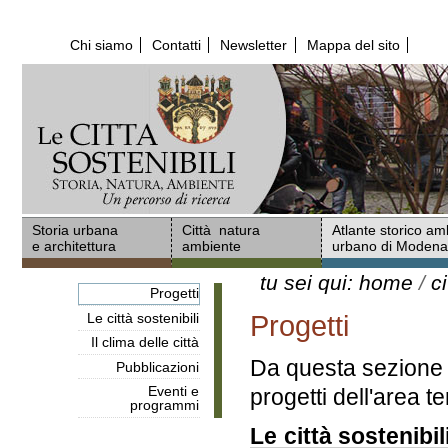
Salta
ai
Chi siamo
Contatti
Newsletter
Mappa del sito
contenuti.
|
Salta
alla
navigazione
Storia urbana
Città natura
Atlante storico am
e architettura
ambiente
urbano di Moden
tu sei qui:
home
/
c
Progetti
Le città sostenibili
Progetti
Il clima delle città
Da questa sezione 
Pubblicazioni
Eventi e
progetti dell'area t
programmi
Le città sostenibil