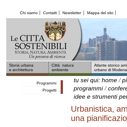
Salta
ai
Chi siamo
Contatti
Newsletter
Mappa del sito
contenuti.
|
Salta
alla
navigazione
Storia urbana
Città natura
Atlante storico am
e architettura
ambiente
urbano di Moden
tu sei qui:
home
/
p
Programmi
programmi
/
confer
Progetti
idee e strumenti pe
Urbanistica, amb
una pianificazi