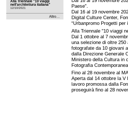
Dal 16 al 19 novembre 202
Alla Triennale "10 viaggi
nell'architettura italiana"
Paese”.
12/10/2021
Dal 16 al 19 novembre 202
News
Altro…
Digital Culture Center, Fon
dal
“Urbanpromo Progetti per i
mondo
-
Alla Triennale "10 viaggi nel
Dal 1 ottobre al 7 novemb
una selezione di oltre 250
fotografate da 10 giovani 
dalla Direzione Generale
Ministero della Cultura in 
Fotografia Contemporanea 
Fino al 28 novembre al MA
Aperta dal 14 ottobre la V B
lavoro promossa dalla Fo
proseguirà fino al 28 nove