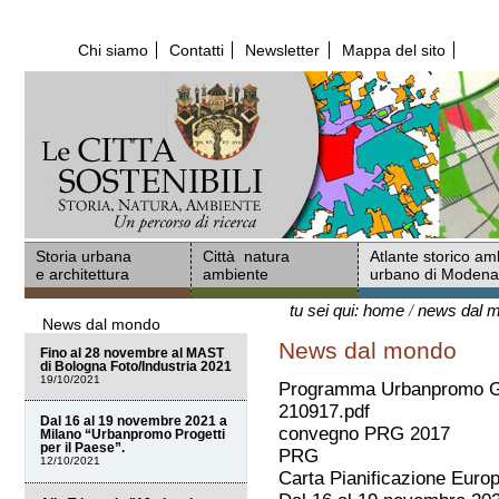
Salta
ai
Chi siamo
Contatti
Newsletter
Mappa del sito
contenuti.
|
Salta
alla
navigazione
Storia urbana
Città natura
Atlante storico am
e architettura
ambiente
urbano di Moden
tu sei qui:
home
/
news dal 
News dal mondo
News dal mondo
Fino al 28 novembre al MAST
di Bologna Foto/Industria 2021
19/10/2021
Programma Urbanpromo Gr
210917.pdf
Dal 16 al 19 novembre 2021 a
convegno PRG 2017
Milano “Urbanpromo Progetti
per il Paese”.
PRG
12/10/2021
Carta Pianificazione Euro