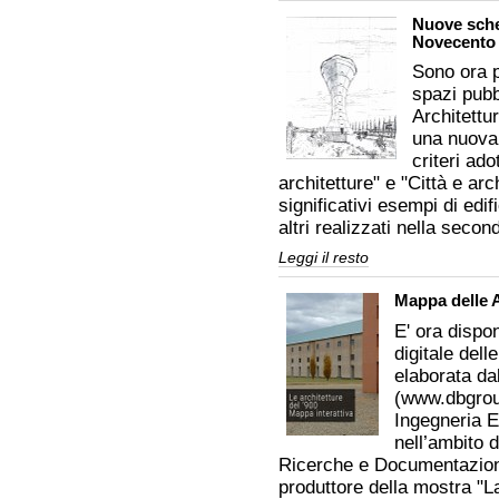
della
Nuove sche
città
Novecento
dei
motori
Sono ora p
-
spazi pubb
Architettu
una nuova 
criteri ado
architetture" e "Città e arc
significativi esempi di edif
altri realizzati nella seco
Nuove
Leggi il resto
schede
di
Mappa delle A
architettura
modenese
E' ora dispon
del
Novecento
digitale del
-
elaborata da
(www.dbgroup
Ingegneria 
nell’ambito d
Ricerche e Documentazione
produttore della mostra "La 