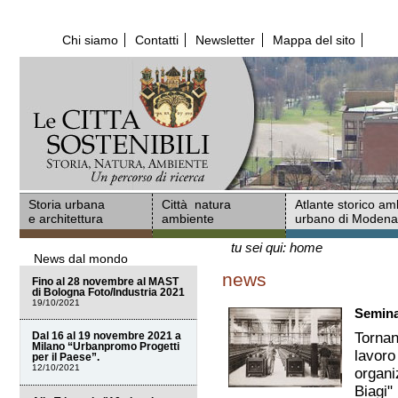
Salta
ai
Chi siamo
Contatti
Newsletter
Mappa del sito
contenuti.
|
Salta
alla
navigazione
Storia urbana
Città natura
Atlante storico am
e architettura
ambiente
urbano di Moden
tu sei qui:
home
News dal mondo
news
Fino al 28 novembre al MAST
di Bologna Foto/Industria 2021
19/10/2021
Seminar
Tornan
Dal 16 al 19 novembre 2021 a
Milano “Urbanpromo Progetti
lavoro
per il Paese”.
12/10/2021
organi
Biagi"