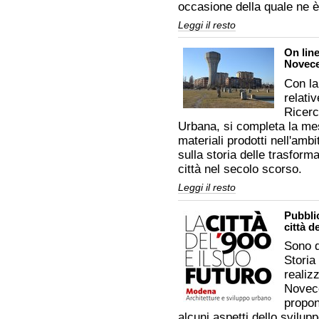
occasione della quale ne è 
Mappa
Leggi il resto
delle
Architetture
On line
del
Novec
'900
-
Con la
relativ
Ricerc
Urbana, si completa la mes
materiali prodotti nell'ambi
sulla storia delle trasform
città nel secolo scorso.
On
Leggi il resto
line
i
Pubbli
materiali
città d
delle
mostre
Sono d
sulla
città
Storia
del
realizz
Novecento
-
Novece
propon
alcuni aspetti dello svilup