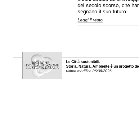
del secolo scorso, che han
segnano il suo futuro.
Pubblicati
Leggi il resto
su
Youtube
i
documentari
brevi
sulla
città
del
'900
Le Città sostenibili.
-
Storia, Natura, Ambiente è un progetto d
ultima modifica 06/08/2026