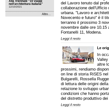
Alla Triennale "10 viaggi
del Lavoro tenuto dal prof
nell'architettura italiana"
12/10/2021
collaborazione dell'Ufficio
urbana. "Lavoro e architett
News
Altro…
Novecento e futuro" è il tit
dal
mondo
terranno il prossimo 3 nove
-
novembre dalle ore 10.15 al
Fontanelli 11, Modena.
Seminario
Leggi il resto
su
lavoro
Le orig
e
architetture
In occ
industriali
-
Valley
altre l
prossimi, rendiamo disponib
on line di storia RiSES nel
Bulgarelli, Rossella Rugge
di lettura delle origini dell
relazione lo sviluppo urban
condizioni che hanno porta
del distretto produttivo dei
Le
Leggi il resto
origini