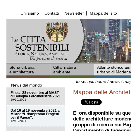
Salta
ai
Chi siamo
Contatti
Newsletter
Mappa del sito
contenuti.
|
Salta
alla
navigazione
Storia urbana
Città natura
Atlante storico am
e architettura
ambiente
urbano di Moden
tu sei qui:
home
/
news
/
mapp
News dal mondo
Mappa delle Architet
Fino al 28 novembre al MAST
di Bologna Foto/Industria 2021
19/10/2021
Dal 16 al 19 novembre 2021 a
E' ora disponibile su que
Milano “Urbanpromo Progetti
per il Paese”.
delle architetture moden
12/10/2021
gruppo di ricerca sui Bi
Dipartimento di Ingegne