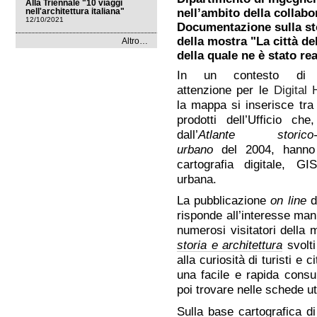
Alla Triennale "10 viaggi
nell'architettura italiana"
nell’ambito della collabo
12/10/2021
Documentazione sulla sto
della mostra "La città del
News
Altro…
dal
della quale ne è stato rea
mondo
-
In un contesto di c
attenzione per le
Digital
l
a mappa si inserisce tra
prodotti dell’Ufficio che
dall’
Atlante storico-a
urbano
del 2004, hanno 
cartografia digitale, GI
urbana.
La pubblicazione
on line
d
risponde all’interesse man
numerosi visitatori della 
storia e architettura
svolti
alla curiosità di turisti e 
una facile e rapida consul
poi trovare nelle schede util
Sulla base cartografica 